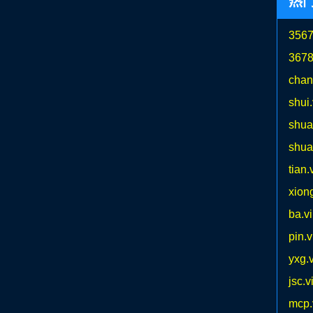
热
3567
3678
chan
shui.
shua
shua
tian.
xion
ba.v
pin.v
yxg.
jsc.v
mcp.