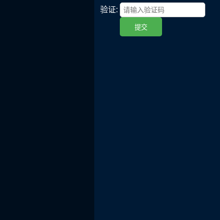
验证:
提交